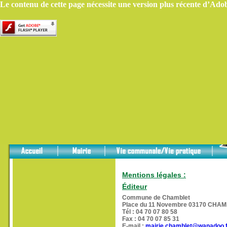
Le contenu de cette page nécessite une version plus récente d’Ado
Mentions légales :
Éditeur
Commune de Chamblet
Place du 11 Novembre 03170 CHA
Tél : 04 70 07 80 58
Fax : 04 70 07 85 31
E-mail :
mairie.chamblet@wanadoo.f