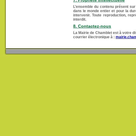
7. Propriété intellectuelle
L’ensemble du contenu présent sur le
dans le monde entier et pour la duré
intervenir. Toute reproduction, repr
interdit.
8. Contactez-nous
La Mairie de Chamblet est à votre d
courrier électronique à :
mairie.cha